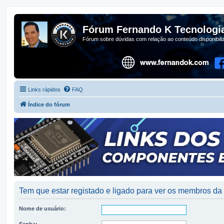
Fórum Fernando K Tecnologi
Fórum sobre dúvidas com relação ao conteúdo disponibil
Links rápidos
FAQ
Índice do fórum
Tem que estar registado e ligado para ver os membros d
Nome de usuário:
Senha: