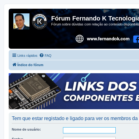
Fórum Fernando K Tecnologi
Fórum sobre dúvidas com relação ao conteúdo disponibil
Links rápidos
FAQ
Índice do fórum
Tem que estar registado e ligado para ver os membros d
Nome de usuário:
Senha: