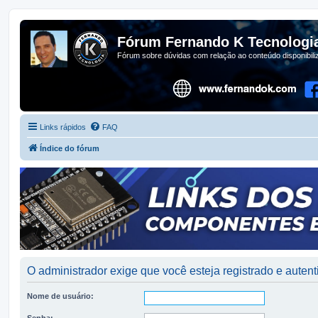
Fórum Fernando K Tecnologi
Fórum sobre dúvidas com relação ao conteúdo disponibil
Links rápidos
FAQ
Índice do fórum
O administrador exige que você esteja registrado e autenti
Nome de usuário:
Senha: