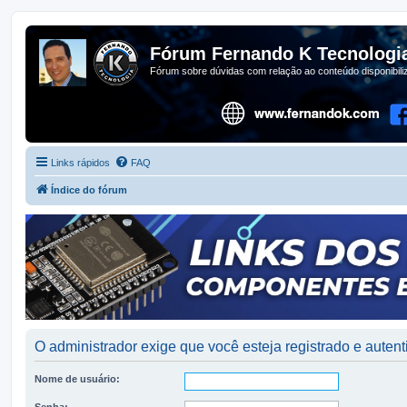
Fórum Fernando K Tecnologi
Fórum sobre dúvidas com relação ao conteúdo disponibil
Links rápidos
FAQ
Índice do fórum
O administrador exige que você esteja registrado e autenti
Nome de usuário:
Senha: