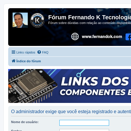
Fórum Fernando K Tecnologi
Fórum sobre dúvidas com relação ao conteúdo disponibil
Links rápidos
FAQ
Índice do fórum
O administrador exige que você esteja registrado e autenti
Nome de usuário:
Senha: