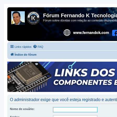
Fórum Fernando K Tecnologi
Fórum sobre dúvidas com relação ao conteúdo disponibil
Links rápidos
FAQ
Índice do fórum
O administrador exige que você esteja registrado e autenti
Nome de usuário:
Senha: