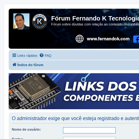
Fórum Fernando K Tecnologi
Fórum sobre dúvidas com relação ao conteúdo disponibil
Links rápidos
FAQ
Índice do fórum
O administrador exige que você esteja registrado e autenti
Nome de usuário:
Senha: