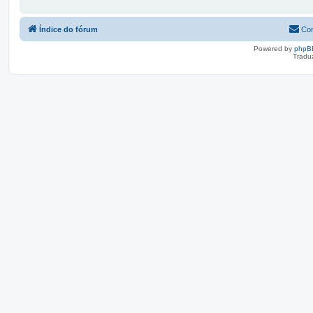
Índice do fórum
Con
Powered by
phpB
Tradu