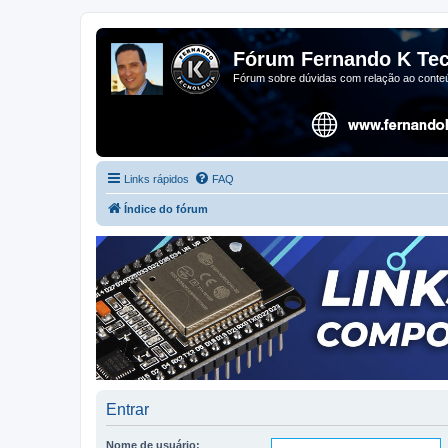
Fórum Fernando K Tec
Fórum sobre dúvidas com relação ao conteú
Links rápidos
FAQ
Índice do fórum
Entrar
Nome de usuário: