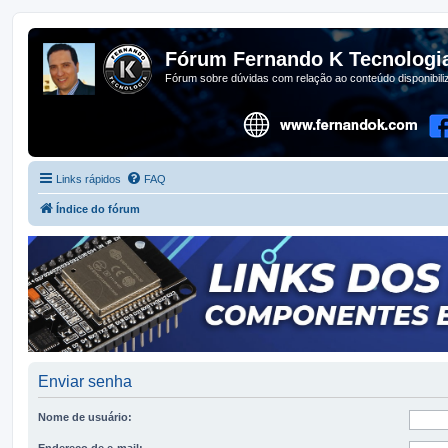
Fórum Fernando K Tecnologi
Fórum sobre dúvidas com relação ao conteúdo disponibil
Links rápidos
FAQ
Índice do fórum
Enviar senha
Nome de usuário:
Endereço de e-mail: