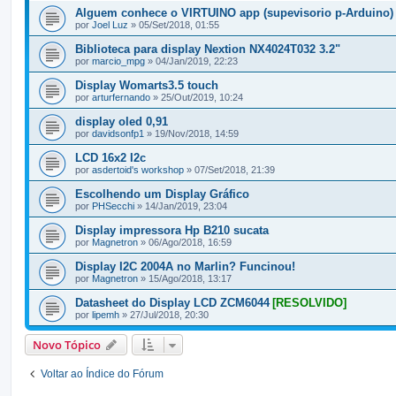
Alguem conhece o VIRTUINO app (supevisorio p-Arduino)
por
Joel Luz
» 05/Set/2018, 01:55
Biblioteca para display Nextion NX4024T032 3.2"
por
marcio_mpg
» 04/Jan/2019, 22:23
Display Womarts3.5 touch
por
arturfernando
» 25/Out/2019, 10:24
display oled 0,91
por
davidsonfp1
» 19/Nov/2018, 14:59
LCD 16x2 I2c
por
asdertoid's workshop
» 07/Set/2018, 21:39
Escolhendo um Display Gráfico
por
PHSecchi
» 14/Jan/2019, 23:04
Display impressora Hp B210 sucata
por
Magnetron
» 06/Ago/2018, 16:59
Display I2C 2004A no Marlin? Funcinou!
por
Magnetron
» 15/Ago/2018, 13:17
Datasheet do Display LCD ZCM6044
[RESOLVIDO]
por
lipemh
» 27/Jul/2018, 20:30
Novo Tópico
Voltar ao Índice do Fórum