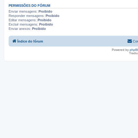
PERMISSÕES DO FÓRUM
Enviar mensagens:
Proibido
Responder mensagens:
Proibido
Editar mensagens:
Proibido
Excluir mensagens:
Proibido
Enviar anexos:
Proibido
Índice do fórum
Con
Powered by
phpB
Tradu