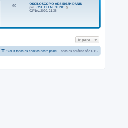
OSCILOSCOPIO ADS 5012H DANIU
60
V
por
JOSE CLEMENTINO
e
02/Nov/2020, 21:38
r
ú
l
t
i
m
a
m
Ir para
e
n
s
Excluir todos os cookies deste painel
Todos os horários são
UTC
a
g
e
m