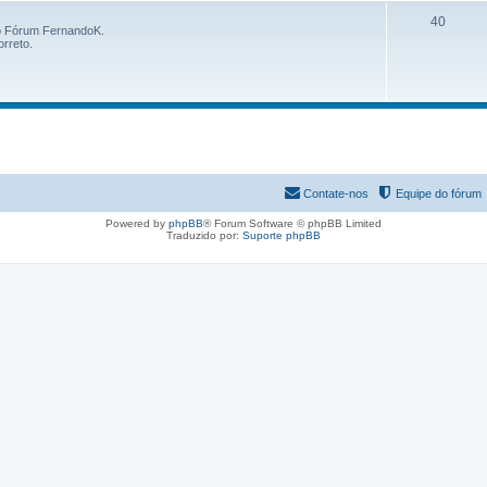
40
 o Fórum FernandoK.
orreto.
Contate-nos
Equipe do fórum
Powered by
phpBB
® Forum Software © phpBB Limited
Traduzido por:
Suporte phpBB