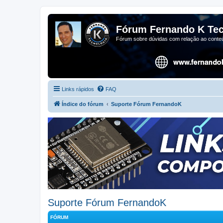
Fórum Fernando K Tec
Fórum sobre dúvidas com relação ao conteú
Links rápidos
FAQ
Índice do fórum
Suporte Fórum FernandoK
Suporte Fórum FernandoK
FÓRUM