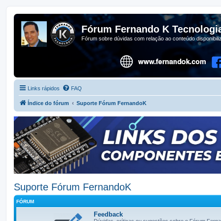
Fórum Fernando K Tecnologi
Fórum sobre dúvidas com relação ao conteúdo disponibil
Links rápidos
FAQ
Índice do fórum
Suporte Fórum FernandoK
Suporte Fórum FernandoK
FÓRUM
Feedback
Dúvidas, críticas ou sugestões sobre o Fórum Fern