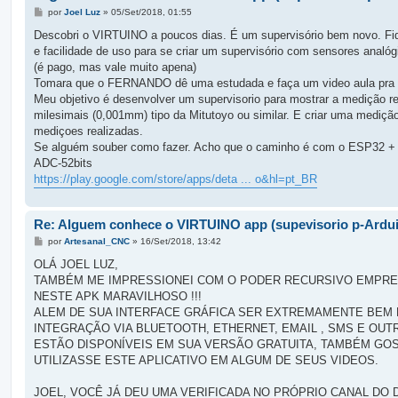
M
por
Joel Luz
»
05/Set/2018, 01:55
e
n
Descobri o VIRTUINO a poucos dias. É um supervisório bem novo. Fiq
s
e facilidade de uso para se criar um supervisório com sensores analó
a
g
(é pago, mas vale muito apena)
e
Tomara que o FERNANDO dê uma estudada e faça um video aula pra nós
m
Meu objetivo é desenvolver um supervisorio para mostrar a medição r
milesimais (0,001mm) tipo da Mitutoyo ou similar. E criar uma medição 
mediçoes realizadas.
Se alguém souber como fazer. Acho que o caminho é com o ESP32 + 
ADC-52bits
https://play.google.com/store/apps/deta ... o&hl=pt_BR
Re: Alguem conhece o VIRTUINO app (supevisorio p-Ardui
M
por
Artesanal_CNC
»
16/Set/2018, 13:42
e
n
OLÁ JOEL LUZ,
s
TAMBÉM ME IMPRESSIONEI COM O PODER RECURSIVO EMPREGA
a
g
NESTE APK MARAVILHOSO !!!
e
ALEM DE SUA INTERFACE GRÁFICA SER EXTREMAMENTE BEM 
m
INTEGRAÇÃO VIA BLUETOOTH, ETHERNET, EMAIL , SMS E OU
ESTÃO DISPONÍVEIS EM SUA VERSÃO GRATUITA, TAMBÉM GO
UTILIZASSE ESTE APLICATIVO EM ALGUM DE SEUS VIDEOS.
JOEL, VOCÊ JÁ DEU UMA VERIFICADA NO PRÓPRIO CANAL D