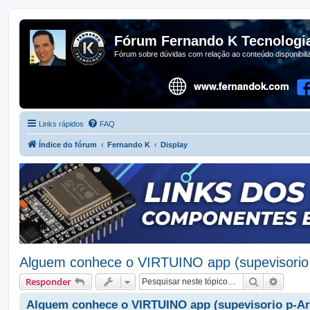
Fórum Fernando K Tecnologi
Fórum sobre dúvidas com relação ao conteúdo disponibil
Links rápidos
FAQ
Índice do fórum
Fernando K
Display
Alguem conhece o VIRTUINO app (supevisorio 
Pesquisar
Pesqui
Responder
Alguem conhece o VIRTUINO app (supevisorio p-Ar