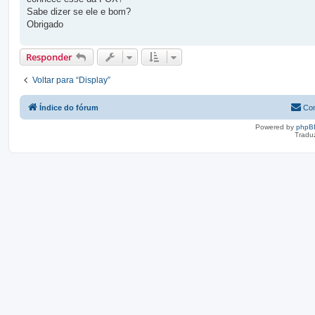
a
g
Sabe dizer se ele e bom?
e
Obrigado
m
Responder
Voltar para “Display”
Índice do fórum
Con
Powered by
phpB
Tradu