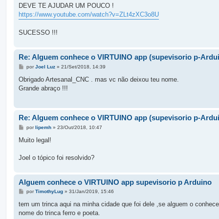
DEVE TE AJUDAR UM POUCO !
https://www.youtube.com/watch?v=ZLt4zXC3o8U
SUCESSO !!!
Re: Alguem conhece o VIRTUINO app (supevisorio p-Ardui
M
por
Joel Luz
»
21/Set/2018, 14:39
e
n
Obrigado Artesanal_CNC . mas vc não deixou teu nome.
s
Grande abraço !!!
a
g
e
m
Re: Alguem conhece o VIRTUINO app (supevisorio p-Ardui
M
por
lipemh
»
23/Out/2018, 10:47
e
n
Muito legal!
s
a
g
Joel o tópico foi resolvido?
e
m
Alguem conhece o VIRTUINO app supevisorio p Arduino
M
por
TimothyLug
»
31/Jan/2019, 15:46
e
n
tem um trinca aqui na minha cidade que foi dele ,se alguem o conhec
s
nome do trinca ferro e poeta.
a