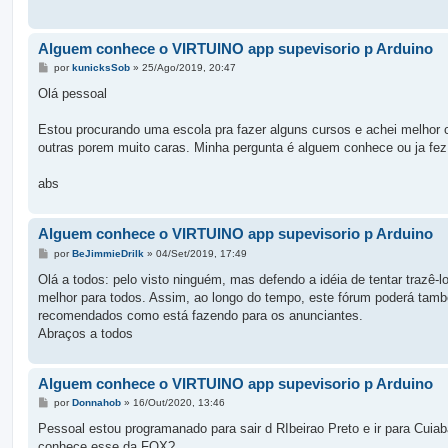
g
e
m
Alguem conhece o VIRTUINO app supevisorio p Arduino
M
por
kunicksSob
»
25/Ago/2019, 20:47
e
n
Olá pessoal
s
a
g
Estou procurando uma escola pra fazer alguns cursos e achei melhor 
e
outras porem muito caras. Minha pergunta é alguem conhece ou ja fe
m
abs
Alguem conhece o VIRTUINO app supevisorio p Arduino
M
por
BeJimmieDrilk
»
04/Set/2019, 17:49
e
n
Olá a todos: pelo visto ninguém, mas defendo a idéia de tentar trazê-l
s
melhor para todos. Assim, ao longo do tempo, este fórum poderá tamb
a
g
recomendados como está fazendo para os anunciantes.
e
Abraços a todos
m
Alguem conhece o VIRTUINO app supevisorio p Arduino
M
por
Donnahob
»
16/Out/2020, 13:46
e
n
Pessoal estou programanado para sair d RIbeirao Preto e ir para Cui
s
conhece esse da FOX?