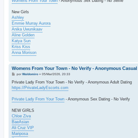
Womens From Your Town
- Anonymous Sex Dating - No Selfie
m
New Girls
Ashley
Emmie Murray Aurora
Anika Uwunikaav
Aline Golden
Katya Sun
Kriss Kiss
Anna Morison
Womens From Your Town - No Verify - Anonymous Casual
M
por
Waldomiro
»
05/Mar/2026, 20:33
e
n
Private Lady From Your Town - No Verify - Anonymous Adult Dating
s
https://PrivateLadyEscorts.com
a
g
e
Private Lady From Your Town
- Anonymous Sex Dating - No Verify
m
NEW GIRLS
Chloe Ziva
BaeAsian
Ali Cruz VIP
Mariposa