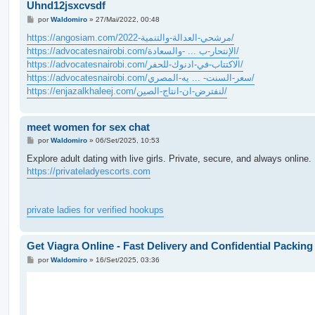
Uhnd12jsxcvsdf
M
por
Waldomiro
»
27/Mai/2022, 00:48
e
n
https://angosiam.com/مرشحي-العدالة-والتنمية-2022/
s
https://advocatesnairobi.com/الإنتحار-ب ... -والسعادة/
a
g
https://advocatesnairobi.com/الاكتتاب-في-ادنوك-للحفر/
e
https://advocatesnairobi.com/سعر-السنت- ... يه-المصري/
m
https://enjazalkhaleej.com/لنفترض-ان-انتاج-الصين/
meet women for sex chat
M
por
Waldomiro
»
06/Set/2025, 10:53
e
n
Explore adult dating with live girls. Private, secure, and always online.
s
https://privateladyescorts.com
a
g
e
m
private ladies for verified hookups
Get Viagra Online - Fast Delivery and Confidential Packing
M
por
Waldomiro
»
16/Set/2025, 03:36
e
n
s
a
g
e