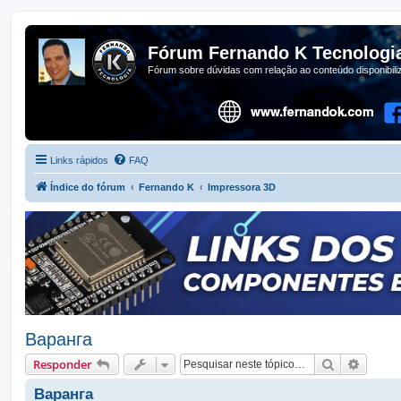
Fórum Fernando K Tecnologi
Fórum sobre dúvidas com relação ao conteúdo disponibil
Links rápidos
FAQ
Índice do fórum
Fernando K
Impressora 3D
Варанга
Pesquisar
Pesqui
Responder
Варанга