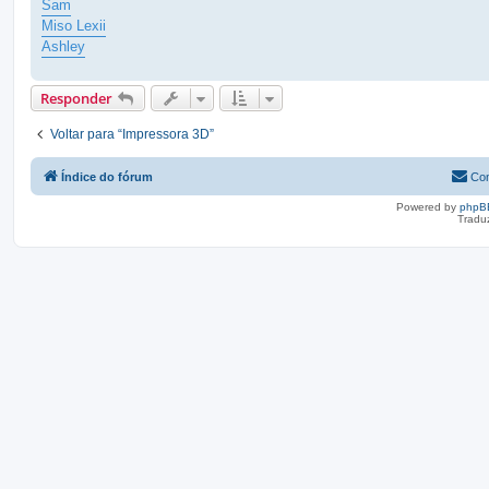
Sam
Miso Lexii
Ashley
Responder
Voltar para “Impressora 3D”
Índice do fórum
Con
Powered by
phpB
Tradu