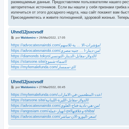
размещаемые данные. Предоставляем пользователям нашего ресу
авторитетных источников. Если вы нашли у себя признаки грибка 
излечиться от этого досадного недуга, наш сайт покажет вам быс
Присоединяетесь и живите полноценной, здоровой жизнью. Теперь
Uhnd12jsxcvsdf
M
por
Waldomiro
»
26/Mai/2022, 17:05
e
n
https://advocatesnairobi.com/مؤشرات-الا ... ية-للاسهم/
s
https://advocatesnairobi.com/من-دينار-ا ... جنيه-مصري/
a
g
https://diamonds.tokyo/الدولار-مقابل-الدينار-التونسي/
e
https://starsone.site/اسماء-شموع/
m
https://myfemalefunda.com/اى-سمسار/
Uhnd12jsxcvsdf
M
por
Waldomiro
»
27/Mai/2022, 00:45
e
n
https://myfemalefunda.com/عدد-المطعمين-في-الامارات/
s
https://starsone.site/الدولار-مقابل-الليرة-اللبنانية/
a
g
https://advocatesnairobi.com/من-هي-نادية-فتاح-العلوي/
e
https://angosiam.com/انهيار-عملة-pxlوعلاقتها-shiba/
m
https://advocatesnairobi.com/سعر-اليورو-الان-مباشر/