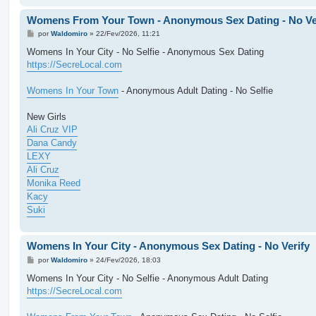
Womens From Your Town - Anonymous Sex Dating - No Ve
M
por
Waldomiro
»
22/Fev/2026, 11:21
e
n
Womens In Your City - No Selfie - Anonymous Sex Dating
s
https://SecreLocal.com
a
g
e
Womens In Your Town
- Anonymous Adult Dating - No Selfie
m
New Girls
Ali Cruz VIP
Dana Candy
LEXY
Ali Cruz
Monika Reed
Kacy
Suki
Womens In Your City - Anonymous Sex Dating - No Verify
M
por
Waldomiro
»
24/Fev/2026, 18:03
e
n
Womens In Your City - No Selfie - Anonymous Adult Dating
s
https://SecreLocal.com
a
g
e