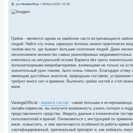
M
por
HeatherPaw
»
08/Dez/2020, 01:06
e
n
s
a
g
e
m
Грибок - является одним из наиболее часто встречающихся забол
людей. Найти эту очень заразную болезнь можно практически везд
любом месте, где бывают большие скопления людей. Даже несмотр
нескончаемое множество самых разнообразных медикаментозных м
комплекса на натуральной основе Варанга без траты значительно
болезнетворными микробактериями, влияющими не только на эстети
значительный урон тканям, было очень тяжело. Благодаря этому 
имеющим достойных аналогов, природным составом, устранение г
требует много сил и времени. Вылечить грибок ногтей и стоп мож
мази.
VarangaOfficial -
варанга состав
- самая большая и исчерпывающа 
онлайн-сервисом, вы получите возможность узнать полную и п
представленного средства. Увидеть данные о клиническом тестир
пользователей и врачей. Ознакомиться с инструкцией по примене
мази, осмыслить, в чем заключаются особенности работы крема В
сертифицированный, оригинальный препарат и, как избежать пок