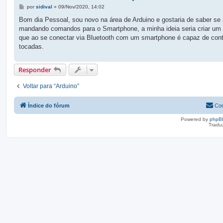
M
por
sidival
»
09/Nov/2020, 14:02
e
n
Bom dia Pessoal, sou novo na área de Arduino e gostaria de saber se
s
mandando comandos para o Smartphone, a minha ideia seria criar um 
a
g
que ao se conectar via Bluetooth com um smartphone é capaz de contr
e
tocadas.
m
Responder
Voltar para “Arduino”
Índice do fórum
Con
Powered by
phpB
Tradu