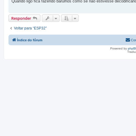
Quando ligo fica fazendo barulhos como se não estivesse decodifican
a
g
e
m
Responder
Voltar para “ESP32”
Índice do fórum
Con
Powered by
phpB
Tradu