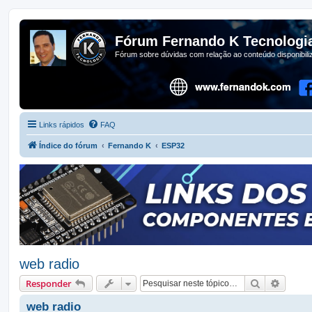
Fórum Fernando K Tecnologi
Fórum sobre dúvidas com relação ao conteúdo disponibil
Links rápidos
FAQ
Índice do fórum
Fernando K
ESP32
web radio
Pesquisar
Pesqui
Responder
web radio