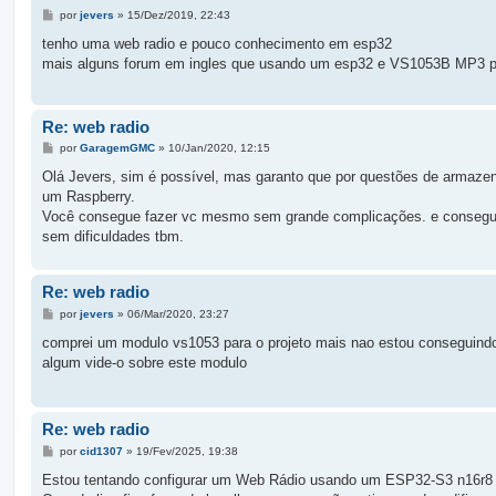
M
por
jevers
»
15/Dez/2019, 22:43
e
n
tenho uma web radio e pouco conhecimento em esp32
s
mais alguns forum em ingles que usando um esp32 e VS1053B MP3 par
a
g
e
m
Re: web radio
M
por
GaragemGMC
»
10/Jan/2020, 12:15
e
n
Olá Jevers, sim é possível, mas garanto que por questões de armaze
s
um Raspberry.
a
g
Você consegue fazer vc mesmo sem grande complicações. e consegue
e
sem dificuldades tbm.
m
Re: web radio
M
por
jevers
»
06/Mar/2020, 23:27
e
n
comprei um modulo vs1053 para o projeto mais nao estou conseguindo 
s
algum vide-o sobre este modulo
a
g
e
m
Re: web radio
M
por
cid1307
»
19/Fev/2025, 19:38
e
n
Estou tentando configurar um Web Rádio usando um ESP32-S3 n16r
s